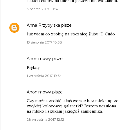
Takich cudów na talerzu jeszcze nie widziałem.
3 marca 2017 10:57
Anna Przybylska
pisze…
Już wiem co zrobię na rocznicę ślubu :D Cudo
13 sierpnia 2017 18:38
Anonimowy pisze…
Piękny
1 września 2017 19:54
Anonimowy pisze…
Czy można zrobić jakąś wersje bez mleka np ze
zwykłej kolorowej galaretki? Jestem uczulona
na mleko i szukam jakiegoś zamiennika.
28 września 2017 12:12