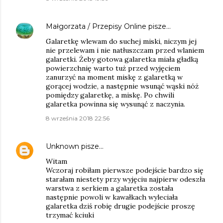
Małgorzata / Przepisy Online
pisze…
Galaretkę wlewam do suchej miski, niczym jej
nie przelewam i nie natłuszczam przed wlaniem
galaretki. Żeby gotowa galaretka miała gładką
powierzchnię warto tuż przed wyjęciem
zanurzyć na moment miskę z galaretką w
gorącej wodzie, a następnie wsunąć wąski nóż
pomiędzy galaretkę, a miskę. Po chwili
galaretka powinna się wysunąć z naczynia.
8 września 2018 22:56
Unknown
pisze…
Witam
Wczoraj robiłam pierwsze podejście bardzo się
starałam niestety przy wyjęciu najpierw odeszła
warstwa z serkiem a galaretka została
następnie powoli w kawałkach wyleciała
galaretka dziś robię drugie podejście proszę
trzymać kciuki