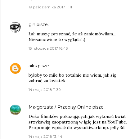
19 października 2017 11:11
gin
pisze…
Łał, muszę przyznać, że aż zaniemówiłam...
Niesamowicie to wygląda! :)
15 listopada 2017 16:43
aiks
pisze…
byłoby to miłe bo totalnie nie wiem, jak się
zabrać za kwiatek
14 maja 2018 11:39
Małgorzata / Przepisy Online
pisze…
Dużo filmików pokazujących jak wykonać kwiat
srzykawką zaopatrzoną w igłę jest na YouTube.
Proponuję wpisać do wyszukiwarki np. jelly 3d.
14 maja 2018 13:44