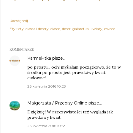
Udostępnij
Etykiety:
ciasta i desery
ciasto
deser
galaretka
kwiaty
owoce
KOMENTARZE
Karmel-itka
pisze…
po prostu... och! myślałam początkowo, że to w
środku po prostu jest prawdziwy kwiat.
cudowne!
26 kwietnia 2016 10:23
Małgorzata / Przepisy Online
pisze…
Dziękuję! W rzeczywistości też wygląda jak
prawdziwy kwiat.
26 kwietnia 2016 10:53