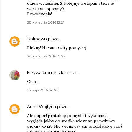
dzień wcześniej. Z kolejnymi etapami też nie
warto się spieszyć.
Powodzenia!
28 kwietnia 2016 12:21
Unknown
pisze…
Piękny! Niesamowity pomysł :)
28 kwietnia 2016 21:55
krzywa kromeczka
pisze…
Cudo !
2 maja 2016 14:30
Anna Wojtyna
pisze…
Ale super! gratuluję pomysłu i wykonania,
wygląda jakby do środka włożono prawdziwy
piękny kwiat. Nie wiem, czy sama zdołałabym coś
takiego wykonać. Brawo!