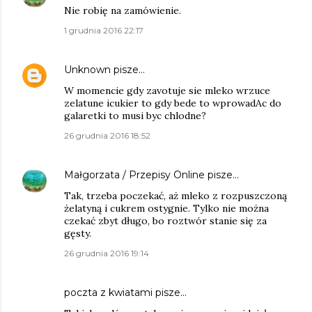
Nie robię na zamówienie.
1 grudnia 2016 22:17
Unknown
pisze…
W momencie gdy zavotuje sie mleko wrzuce
zelatune icukier to gdy bede to wprowadAc do
galaretki to musi byc chlodne?
26 grudnia 2016 18:52
Małgorzata / Przepisy Online
pisze…
Tak, trzeba poczekać, aż mleko z rozpuszczoną
żelatyną i cukrem ostygnie. Tylko nie można
czekać zbyt długo, bo roztwór stanie się za
gęsty.
26 grudnia 2016 19:14
poczta z kwiatami
pisze…