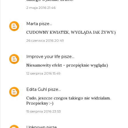
2 maja 2016 21:46
Marta
pisze…
CUDOWNY KWIATEK, WYGLĄDA JAK ŻYWY:)
26 czerwca 2016 20:49
Improve your life
pisze…
Niesamowity efekt - przepięknie wygląda:)
12 sierpnia 2016 15:49
Edita Guhl
pisze…
Cudo, jeszcze czegos takiego nie widzialam.
Przepiekny :-)
15 sierpnia 2016 23:53
Unknown
pisze…