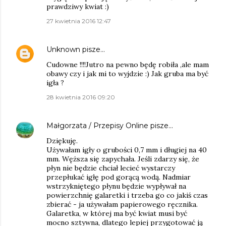
prawdziwy kwiat :)
27 kwietnia 2016 12:47
Unknown
pisze…
Cudowne !!!!Jutro na pewno będę robiła ,ale mam
obawy czy i jak mi to wyjdzie :) Jak gruba ma być
igła ?
28 kwietnia 2016 09:20
Małgorzata / Przepisy Online
pisze…
Dziękuję.
Używałam igły o grubości 0,7 mm i długiej na 40
mm. Węższa się zapychała. Jeśli zdarzy się, że
płyn nie będzie chciał lecieć wystarczy
przepłukać igłę pod gorącą wodą. Nadmiar
wstrzykniętego płynu będzie wypływał na
powierzchnię galaretki i trzeba go co jakiś czas
zbierać - ja używałam papierowego ręcznika.
Galaretka, w której ma być kwiat musi być
mocno sztywna, dlatego lepiej przygotować ją