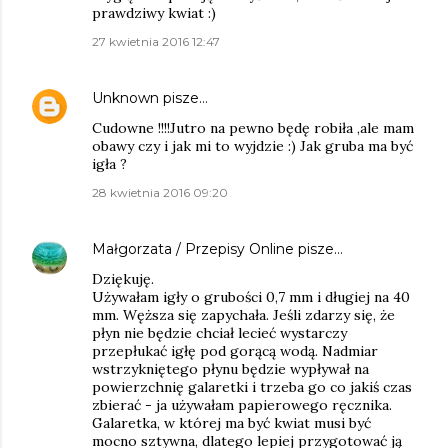
prawdziwy kwiat :)
27 kwietnia 2016 12:47
Unknown
pisze…
Cudowne !!!!Jutro na pewno będę robiła ,ale mam
obawy czy i jak mi to wyjdzie :) Jak gruba ma być
igła ?
28 kwietnia 2016 09:20
Małgorzata / Przepisy Online
pisze…
Dziękuję.
Używałam igły o grubości 0,7 mm i długiej na 40
mm. Węższa się zapychała. Jeśli zdarzy się, że
płyn nie będzie chciał lecieć wystarczy
przepłukać igłę pod gorącą wodą. Nadmiar
wstrzykniętego płynu będzie wypływał na
powierzchnię galaretki i trzeba go co jakiś czas
zbierać - ja używałam papierowego ręcznika.
Galaretka, w której ma być kwiat musi być
mocno sztywna, dlatego lepiej przygotować ją