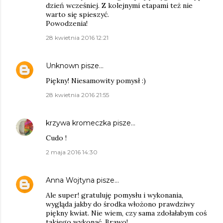
dzień wcześniej. Z kolejnymi etapami też nie
warto się spieszyć.
Powodzenia!
28 kwietnia 2016 12:21
Unknown
pisze…
Piękny! Niesamowity pomysł :)
28 kwietnia 2016 21:55
krzywa kromeczka
pisze…
Cudo !
2 maja 2016 14:30
Anna Wojtyna
pisze…
Ale super! gratuluję pomysłu i wykonania,
wygląda jakby do środka włożono prawdziwy
piękny kwiat. Nie wiem, czy sama zdołałabym coś
takiego wykonać. Brawo!