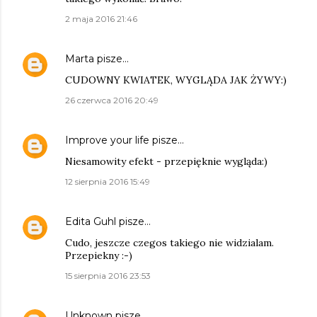
2 maja 2016 21:46
Marta
pisze…
CUDOWNY KWIATEK, WYGLĄDA JAK ŻYWY:)
26 czerwca 2016 20:49
Improve your life
pisze…
Niesamowity efekt - przepięknie wygląda:)
12 sierpnia 2016 15:49
Edita Guhl
pisze…
Cudo, jeszcze czegos takiego nie widzialam.
Przepiekny :-)
15 sierpnia 2016 23:53
Unknown
pisze…