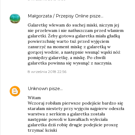
Małgorzata / Przepisy Online
pisze…
Galaretkę wlewam do suchej miski, niczym jej
nie przelewam i nie natłuszczam przed wlaniem
galaretki. Żeby gotowa galaretka miała gładką
powierzchnię warto tuż przed wyjęciem
zanurzyć na moment miskę z galaretką w
gorącej wodzie, a następnie wsunąć wąski nóż
pomiędzy galaretkę, a miskę. Po chwili
galaretka powinna się wysunąć z naczynia.
8 września 2018 22:56
Unknown
pisze…
Witam
Wczoraj robiłam pierwsze podejście bardzo się
starałam niestety przy wyjęciu najpierw odeszła
warstwa z serkiem a galaretka została
następnie powoli w kawałkach wyleciała
galaretka dziś robię drugie podejście proszę
trzymać kciuki