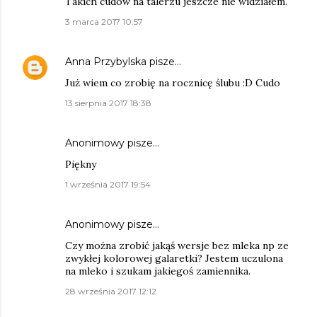
Takich cudów na talerzu jeszcze nie widziałem.
3 marca 2017 10:57
Anna Przybylska
pisze…
Już wiem co zrobię na rocznicę ślubu :D Cudo
13 sierpnia 2017 18:38
Anonimowy pisze…
Piękny
1 września 2017 19:54
Anonimowy pisze…
Czy można zrobić jakąś wersje bez mleka np ze
zwykłej kolorowej galaretki? Jestem uczulona
na mleko i szukam jakiegoś zamiennika.
28 września 2017 12:12