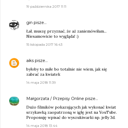
19 października 2017 11:11
gin
pisze…
Łał, muszę przyznać, że aż zaniemówiłam...
Niesamowicie to wygląda! :)
15 listopada 2017 16:43
aiks
pisze…
byłoby to miłe bo totalnie nie wiem, jak się
zabrać za kwiatek
14 maja 2018 11:39
Małgorzata / Przepisy Online
pisze…
Dużo filmików pokazujących jak wykonać kwiat
srzykawką zaopatrzoną w igłę jest na YouTube.
Proponuję wpisać do wyszukiwarki np. jelly 3d.
14 maja 2018 13:44