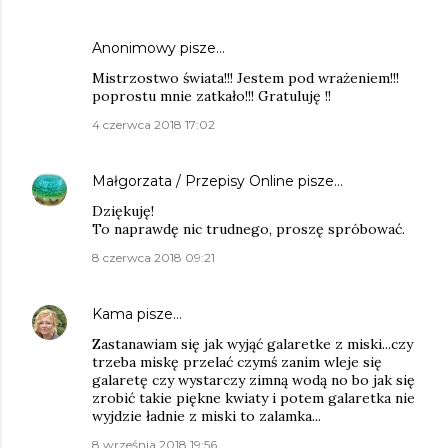
Anonimowy pisze…
Mistrzostwo świata!!! Jestem pod wrażeniem!!!
poprostu mnie zatkało!!! Gratuluję !!
4 czerwca 2018 17:02
Małgorzata / Przepisy Online
pisze…
Dziękuję!
To naprawdę nic trudnego, proszę spróbować.
8 czerwca 2018 09:21
Kama
pisze…
Zastanawiam się jak wyjąć galaretke z miski...czy
trzeba miskę przelać czymś zanim wleje się
galaretę czy wystarczy zimną wodą no bo jak się
zrobić takie piękne kwiaty i potem galaretka nie
wyjdzie ładnie z miski to zalamka...
8 września 2018 19:56