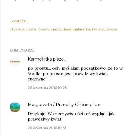
Udostępnij
Etykiety:
ciasta i desery
ciasto
deser
galaretka
kwiaty
owoce
KOMENTARZE
Karmel-itka
pisze…
po prostu... och! myślałam początkowo, że to w
środku po prostu jest prawdziwy kwiat.
cudowne!
26 kwietnia 2016 10:23
Małgorzata / Przepisy Online
pisze…
Dziękuję! W rzeczywistości też wygląda jak
prawdziwy kwiat.
26 kwietnia 2016 10:53