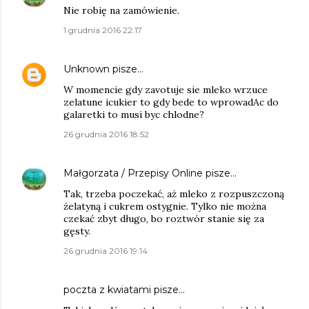
Nie robię na zamówienie.
1 grudnia 2016 22:17
Unknown
pisze…
W momencie gdy zavotuje sie mleko wrzuce
zelatune icukier to gdy bede to wprowadAc do
galaretki to musi byc chlodne?
26 grudnia 2016 18:52
Małgorzata / Przepisy Online
pisze…
Tak, trzeba poczekać, aż mleko z rozpuszczoną
żelatyną i cukrem ostygnie. Tylko nie można
czekać zbyt długo, bo roztwór stanie się za
gęsty.
26 grudnia 2016 19:14
poczta z kwiatami
pisze…