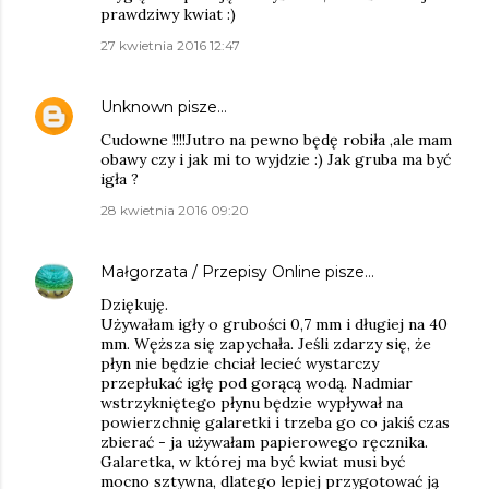
prawdziwy kwiat :)
27 kwietnia 2016 12:47
Unknown
pisze…
Cudowne !!!!Jutro na pewno będę robiła ,ale mam
obawy czy i jak mi to wyjdzie :) Jak gruba ma być
igła ?
28 kwietnia 2016 09:20
Małgorzata / Przepisy Online
pisze…
Dziękuję.
Używałam igły o grubości 0,7 mm i długiej na 40
mm. Węższa się zapychała. Jeśli zdarzy się, że
płyn nie będzie chciał lecieć wystarczy
przepłukać igłę pod gorącą wodą. Nadmiar
wstrzykniętego płynu będzie wypływał na
powierzchnię galaretki i trzeba go co jakiś czas
zbierać - ja używałam papierowego ręcznika.
Galaretka, w której ma być kwiat musi być
mocno sztywna, dlatego lepiej przygotować ją