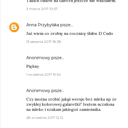
Takich cudów na talerzu jeszcze nie widziałem.
3 marca 2017 10:57
Anna Przybylska
pisze…
Już wiem co zrobię na rocznicę ślubu :D Cudo
13 sierpnia 2017 18:38
Anonimowy pisze…
Piękny
1 września 2017 19:54
Anonimowy pisze…
Czy można zrobić jakąś wersje bez mleka np ze
zwykłej kolorowej galaretki? Jestem uczulona
na mleko i szukam jakiegoś zamiennika.
28 września 2017 12:12