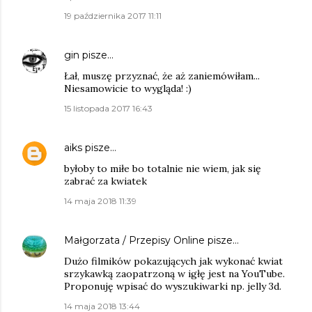
19 października 2017 11:11
gin
pisze…
Łał, muszę przyznać, że aż zaniemówiłam...
Niesamowicie to wygląda! :)
15 listopada 2017 16:43
aiks
pisze…
byłoby to miłe bo totalnie nie wiem, jak się
zabrać za kwiatek
14 maja 2018 11:39
Małgorzata / Przepisy Online
pisze…
Dużo filmików pokazujących jak wykonać kwiat
srzykawką zaopatrzoną w igłę jest na YouTube.
Proponuję wpisać do wyszukiwarki np. jelly 3d.
14 maja 2018 13:44