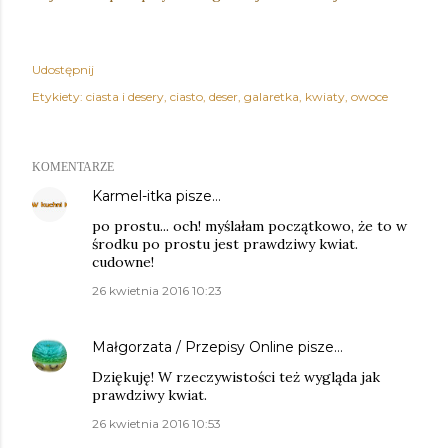
Udostępnij
Etykiety:
ciasta i desery
ciasto
deser
galaretka
kwiaty
owoce
KOMENTARZE
Karmel-itka
pisze…
po prostu... och! myślałam początkowo, że to w
środku po prostu jest prawdziwy kwiat.
cudowne!
26 kwietnia 2016 10:23
Małgorzata / Przepisy Online
pisze…
Dziękuję! W rzeczywistości też wygląda jak
prawdziwy kwiat.
26 kwietnia 2016 10:53