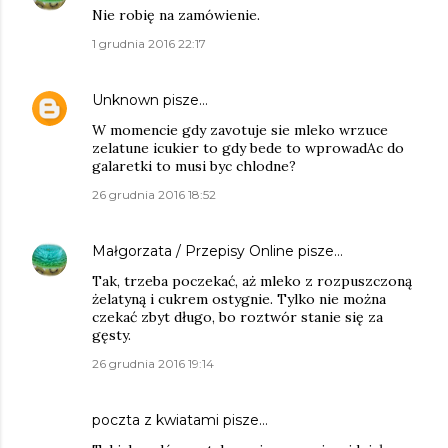
Nie robię na zamówienie.
1 grudnia 2016 22:17
Unknown
pisze…
W momencie gdy zavotuje sie mleko wrzuce
zelatune icukier to gdy bede to wprowadAc do
galaretki to musi byc chlodne?
26 grudnia 2016 18:52
Małgorzata / Przepisy Online
pisze…
Tak, trzeba poczekać, aż mleko z rozpuszczoną
żelatyną i cukrem ostygnie. Tylko nie można
czekać zbyt długo, bo roztwór stanie się za
gęsty.
26 grudnia 2016 19:14
poczta z kwiatami
pisze…