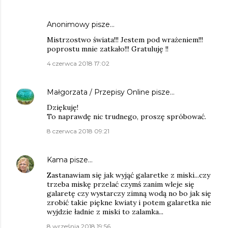
Anonimowy pisze…
Mistrzostwo świata!!! Jestem pod wrażeniem!!!
poprostu mnie zatkało!!! Gratuluję !!
4 czerwca 2018 17:02
Małgorzata / Przepisy Online
pisze…
Dziękuję!
To naprawdę nic trudnego, proszę spróbować.
8 czerwca 2018 09:21
Kama
pisze…
Zastanawiam się jak wyjąć galaretke z miski...czy
trzeba miskę przelać czymś zanim wleje się
galaretę czy wystarczy zimną wodą no bo jak się
zrobić takie piękne kwiaty i potem galaretka nie
wyjdzie ładnie z miski to zalamka...
8 września 2018 19:56