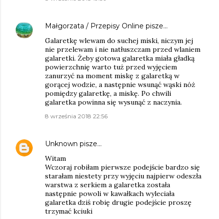
Małgorzata / Przepisy Online
pisze…
Galaretkę wlewam do suchej miski, niczym jej
nie przelewam i nie natłuszczam przed wlaniem
galaretki. Żeby gotowa galaretka miała gładką
powierzchnię warto tuż przed wyjęciem
zanurzyć na moment miskę z galaretką w
gorącej wodzie, a następnie wsunąć wąski nóż
pomiędzy galaretkę, a miskę. Po chwili
galaretka powinna się wysunąć z naczynia.
8 września 2018 22:56
Unknown
pisze…
Witam
Wczoraj robiłam pierwsze podejście bardzo się
starałam niestety przy wyjęciu najpierw odeszła
warstwa z serkiem a galaretka została
następnie powoli w kawałkach wyleciała
galaretka dziś robię drugie podejście proszę
trzymać kciuki