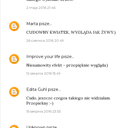
2 maja 2016 21:46
Marta
pisze…
CUDOWNY KWIATEK, WYGLĄDA JAK ŻYWY:)
26 czerwca 2016 20:49
Improve your life
pisze…
Niesamowity efekt - przepięknie wygląda:)
12 sierpnia 2016 15:49
Edita Guhl
pisze…
Cudo, jeszcze czegos takiego nie widzialam.
Przepiekny :-)
15 sierpnia 2016 23:53
Unknown
pisze…