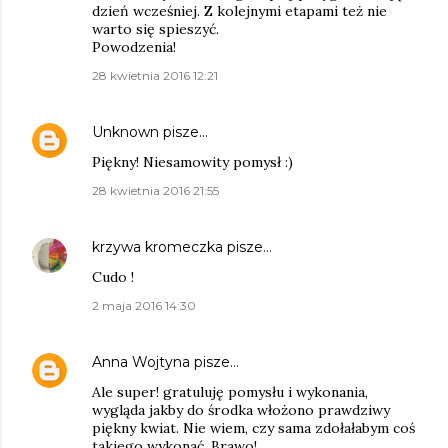
dzień wcześniej. Z kolejnymi etapami też nie
warto się spieszyć.
Powodzenia!
28 kwietnia 2016 12:21
Unknown
pisze…
Piękny! Niesamowity pomysł :)
28 kwietnia 2016 21:55
krzywa kromeczka
pisze…
Cudo !
2 maja 2016 14:30
Anna Wojtyna
pisze…
Ale super! gratuluję pomysłu i wykonania,
wygląda jakby do środka włożono prawdziwy
piękny kwiat. Nie wiem, czy sama zdołałabym coś
takiego wykonać. Brawo!