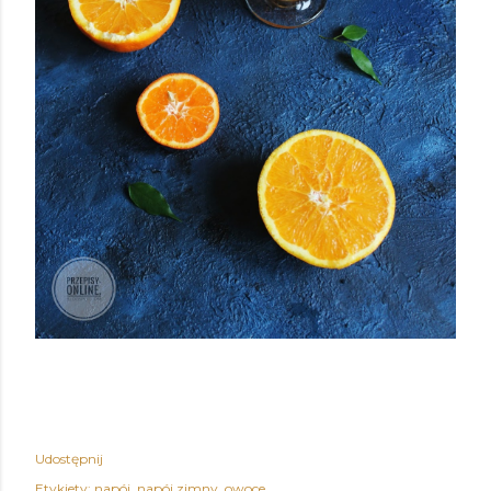
Udostępnij
Etykiety:
napój
napój zimny
owoce