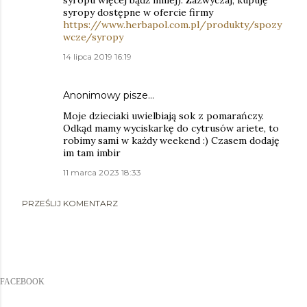
syropu więcej bądź mniej). Zazwyczaj, kupuję
syropy dostępne w ofercie firmy
https://www.herbapol.com.pl/produkty/spozy
wcze/syropy
14 lipca 2019 16:19
Anonimowy pisze…
Moje dzieciaki uwielbiają sok z pomarańczy.
Odkąd mamy wyciskarkę do cytrusów ariete, to
robimy sami w każdy weekend :) Czasem dodaję
im tam imbir
11 marca 2023 18:33
PRZEŚLIJ KOMENTARZ
FACEBOOK