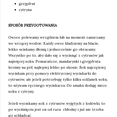
grejpfrut
cytryna
SPOSÓB PRZYGOTOWANIA
Owoce polewamy wrzątkiem lub na moment zanurzamy
we wrzącej wodzie. Każdy owoc kładziemy na blacie,
lekko uciskamy dłonią i jednocześnie go obracamy.
Wszystko po to, aby dało się z wycisnąć z cytrusów jak
najwięcej soku. Pomarańcze, mandarynki i grejpfruta
kroimy na pół, najlepiej lekko po skosie. Sok najczęściej
wyciskam przy pomocy elektrycznej wyciskarki do
cytrusów, ale jeżeli potrzebuję tylko kilku szklanek soku,
to używam ręcznego wyciskacza. Do smaku dodaję nieco
soku z cytryny.
Jeżeli wyciskamy sok z cytrusów wyjętych z lodówki, to
po wyciśnięciu jest on od razu chłodny i już nie trzeba
go schładzać.