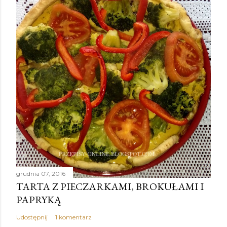
grudnia 07, 2016
TARTA Z PIECZARKAMI, BROKUŁAMI I
PAPRYKĄ
Udostępnij
1 komentarz