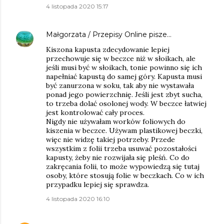
4 listopada 2020 15:17
Małgorzata / Przepisy Online
pisze…
Kiszona kapusta zdecydowanie lepiej
przechowuje się w beczce niż w słoikach, ale
jeśli musi być w słoikach, tonie powinno się ich
napełniać kapustą do samej góry. Kapusta musi
być zanurzona w soku, tak aby nie wystawała
ponad jego powierzchnię. Jeśli jest zbyt sucha,
to trzeba dolać osolonej wody. W beczce łatwiej
jest kontrolować cały proces.
Nigdy nie używałam worków foliowych do
kiszenia w beczce. Używam plastikowej beczki,
więc nie widzę takiej potrzeby. Przede
wszystkim z folii trzeba usuwać pozostałości
kapusty, żeby nie rozwijała się pleśń. Co do
zakręcania folii, to może wypowiedzą się tutaj
osoby, które stosują folie w beczkach. Co w ich
przypadku lepiej się sprawdza.
4 listopada 2020 16:10