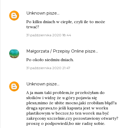
Unknown
pisze…
Po kilku dniach w ciepłe, czyli ile to może
trwać?
31 października 2020 18:44
Małgorzata / Przepisy Online
pisze…
Po około siedmiu dniach.
31 października 2020 21:47
Unknown
pisze…
A ja mam taki problem,że przełożyłam do
słoików i widzę że u góry pojawia się
plesn,mimo że ubite mocno,jaki zrobiłam błąd?a
druga sprawa,to jeśli kapusta jest w worku
plastikowym w beczce,to ten worek ma być
zakręcony szczelnie,czy pozostawiony otwarty?
proszę o podpowiedź,bo nie radzę sobie.