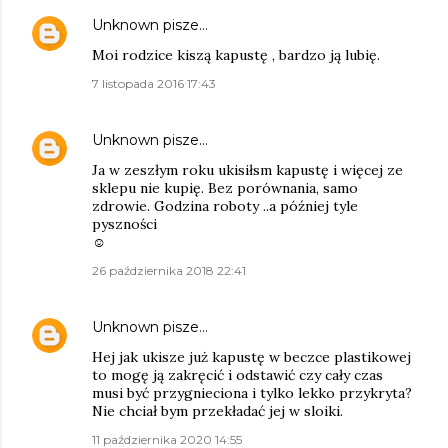
Unknown
pisze…
Moi rodzice kiszą kapustę , bardzo ją lubię.
7 listopada 2016 17:43
Unknown
pisze…
Ja w zeszłym roku ukisiłsm kapustę i więcej ze
sklepu nie kupię. Bez porównania, samo
zdrowie. Godzina roboty ..a później tyle
pyszności
☺
26 października 2018 22:41
Unknown
pisze…
Hej jak ukisze już kapustę w beczce plastikowej
to mogę ją zakręcić i odstawić czy cały czas
musi być przygnieciona i tylko lekko przykryta?
Nie chciał bym przekładać jej w sloiki.
11 października 2020 14:55