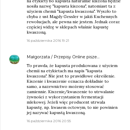
na etykiety bo kapusta naturalnie kiszona będzie
nosiła nazwę "kapusta kiszona", natomiast ta z
użyciem chemii "kapusta kwaszona". Wyszło to
chyba z ust Magdy Gessler w jakiś Kuchennych
rewolucjach, ale pewna nie jestem. Jednak coraz
częściej widzę w sklepach właśnie kapustę
kwaszoną.
16 października 2016 19:21
Małgorzata / Przepisy Online
pisze…
To prawda, że kapusta produkowana z użyciem
chemii na etykietach ma napis "kapusta
kwaszona". Nie jest to prawidłowe określenie.
Kiszenie i kwaszenie oznacza dokładnie to
samo, a nazewnictwo możemy stosować
zamiennie. Kiszenie/kwaszenie to utrwalanie
żywności z wykorzystaniem fermentacji
mlekowej. Jeżeli więc producent utrwala
kapustę, np. kwasem octowym, to nie powinien
jej nazywać kapustą kwaszoną.
16 października 2016 20:55