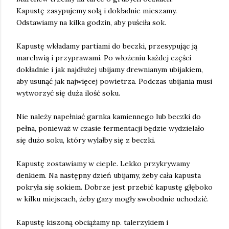
Kapustę zasypujemy solą i dokładnie mieszamy.
Odstawiamy na kilka godzin, aby puściła sok.
Kapustę wkładamy partiami do beczki, przesypując ją
marchwią i przyprawami. Po włożeniu każdej części
dokładnie i jak najdłużej ubijamy drewnianym ubijakiem,
aby usunąć jak najwięcej powietrza. Podczas ubijania musi
wytworzyć się duża ilość soku.
Nie należy napełniać garnka kamiennego lub beczki do
pełna, ponieważ w czasie fermentacji będzie wydzielało
się dużo soku, który wylałby się z beczki.
Kapustę zostawiamy w cieple. Lekko przykrywamy
denkiem. Na następny dzień ubijamy, żeby cała kapusta
pokryła się sokiem. Dobrze jest przebić kapustę głęboko
w kilku miejscach, żeby gazy mogły swobodnie uchodzić.
Kapustę kiszoną obciążamy np. talerzykiem i