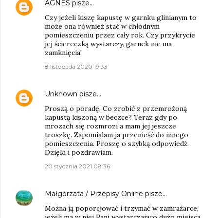
AGNES
pisze…
Czy jeżeli kiszę kapustę w garnku glinianym to
może ona również stać w chłodnym
pomieszczeniu przez cały rok. Czy przykrycie
jej ściereczką wystarczy, garnek nie ma
zamknięcia!
8 listopada 2020 19:33
Unknown
pisze…
Proszą o poradę. Co zrobić z przemrożoną
kapustą kiszoną w beczce? Teraz gdy po
mrozach się rozmrozi a mam jej jeszcze
troszkę. Zapomialam ja przenieść do innego
pomieszczenia. Proszę o szybką odpowiedź.
Dzięki i pozdrawiam.
20 stycznia 2021 08:36
Małgorzata / Przepisy Online
pisze…
Można ją poporcjować i trzymać w zamrażarce,
jeżeli ma w niej Pani wystarczająco dużo miejsca.