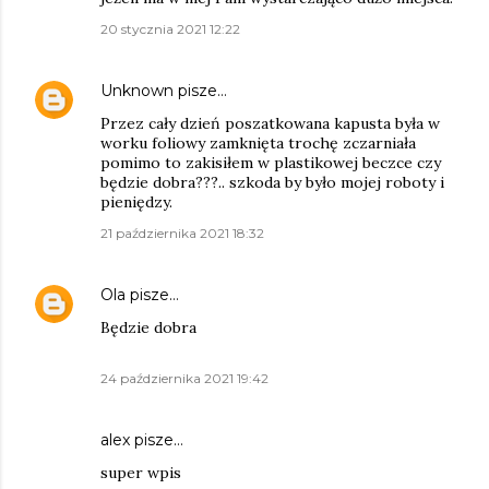
20 stycznia 2021 12:22
Unknown
pisze…
Przez cały dzień poszatkowana kapusta była w
worku foliowy zamknięta trochę zczarniała
pomimo to zakisiłem w plastikowej beczce czy
będzie dobra???.. szkoda by było mojej roboty i
pieniędzy.
21 października 2021 18:32
Ola
pisze…
Będzie dobra
24 października 2021 19:42
alex
pisze…
super wpis