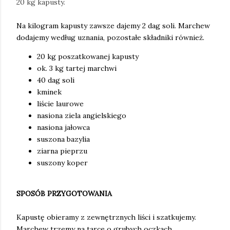
20 kg kapusty.
Na kilogram kapusty zawsze dajemy 2 dag soli. Marchew
dodajemy według uznania, pozostałe składniki również.
20 kg poszatkowanej kapusty
ok. 3 kg tartej marchwi
40 dag soli
kminek
liście laurowe
nasiona ziela angielskiego
nasiona jałowca
suszona bazylia
ziarna pieprzu
suszony koper
SPOSÓB PRZYGOTOWANIA
Kapustę obieramy z zewnętrznych liści i szatkujemy.
Marchew trzemy na tarce o grubych oczkach.