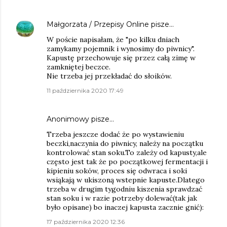
Małgorzata / Przepisy Online
pisze…
W poście napisałam, że "po kilku dniach
zamykamy pojemnik i wynosimy do piwnicy".
Kapustę przechowuje się przez całą zimę w
zamkniętej beczce.
Nie trzeba jej przekładać do słoików.
11 października 2020 17:49
Anonimowy pisze…
Trzeba jeszcze dodać że po wystawieniu
beczki,naczynia do piwnicy, należy na początku
kontrolować stan soku.To zależy od kapusty,ale
często jest tak że po początkowej fermentacji i
kipieniu soków, proces się odwraca i soki
wsiąkają w ukiszoną wstepnie kapuste.Dlatego
trzeba w drugim tygodniu kiszenia sprawdzać
stan soku i w razie potrzeby dolewać(tak jak
było opisane) bo inaczej kapusta zacznie gnić):
17 października 2020 12:36