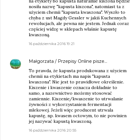
na etykiety bo kapusta naturalnie kiszona będzie
nosiła nazwę "kapusta kiszona", natomiast ta z
użyciem chemii "kapusta kwaszona". Wyszło to
chyba z ust Magdy Gessler w jakiś Kuchennych
rewolucjach, ale pewna nie jestem. Jednak coraz
częściej widzę w sklepach właśnie kapustę
kwaszoną.
16 października 2016 19:21
Małgorzata / Przepisy Online
pisze…
To prawda, że kapusta produkowana z użyciem
chemii na etykietach ma napis "kapusta
kwaszona". Nie jest to prawidłowe określenie.
Kiszenie i kwaszenie oznacza dokładnie to
samo, a nazewnictwo możemy stosować
zamiennie. Kiszenie/kwaszenie to utrwalanie
żywności z wykorzystaniem fermentacji
mlekowej. Jeżeli więc producent utrwala
kapustę, np. kwasem octowym, to nie powinien
jej nazywać kapustą kwaszoną.
16 października 2016 20:55