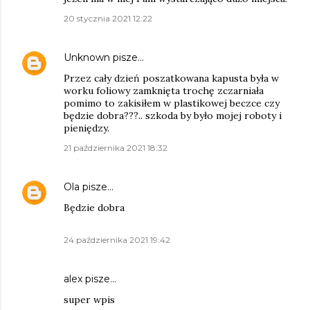
20 stycznia 2021 12:22
Unknown
pisze…
Przez cały dzień poszatkowana kapusta była w
worku foliowy zamknięta trochę zczarniała
pomimo to zakisiłem w plastikowej beczce czy
będzie dobra???.. szkoda by było mojej roboty i
pieniędzy.
21 października 2021 18:32
Ola
pisze…
Będzie dobra
24 października 2021 19:42
alex
pisze…
super wpis