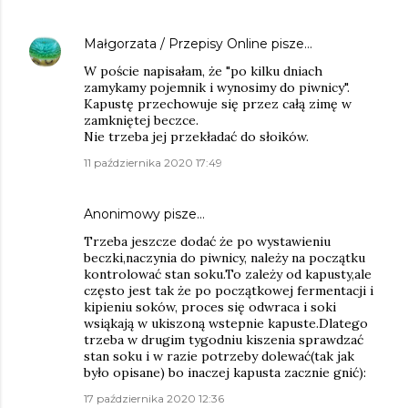
Małgorzata / Przepisy Online
pisze…
W poście napisałam, że "po kilku dniach
zamykamy pojemnik i wynosimy do piwnicy".
Kapustę przechowuje się przez całą zimę w
zamkniętej beczce.
Nie trzeba jej przekładać do słoików.
11 października 2020 17:49
Anonimowy pisze…
Trzeba jeszcze dodać że po wystawieniu
beczki,naczynia do piwnicy, należy na początku
kontrolować stan soku.To zależy od kapusty,ale
często jest tak że po początkowej fermentacji i
kipieniu soków, proces się odwraca i soki
wsiąkają w ukiszoną wstepnie kapuste.Dlatego
trzeba w drugim tygodniu kiszenia sprawdzać
stan soku i w razie potrzeby dolewać(tak jak
było opisane) bo inaczej kapusta zacznie gnić):
17 października 2020 12:36