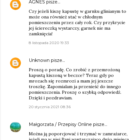
AGNES
pisze…
Czy jeżeli kiszę kapustę w garnku glinianym to
może ona również stać w chłodnym
pomieszczeniu przez cały rok. Czy przykrycie
jej ściereczką wystarczy, garnek nie ma
zamknięcia!
8 listopada 2020 19:33
Unknown
pisze…
Proszą o poradę. Co zrobić z przemrożoną
kapustą kiszoną w beczce? Teraz gdy po
mrozach się rozmrozi a mam jej jeszcze
troszkę. Zapomialam ja przenieść do innego
pomieszczenia. Proszę o szybką odpowiedź.
Dzięki i pozdrawiam.
20 stycznia 2021 08:36
Małgorzata / Przepisy Online
pisze…
Można ją poporcjować i trzymać w zamrażarce,
jeżeli ma w niej Pani wystarczająco dużo miejsca.