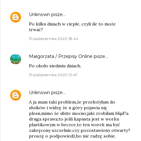
Unknown
pisze…
Po kilku dniach w ciepłe, czyli ile to może
trwać?
31 października 2020 18:44
Małgorzata / Przepisy Online
pisze…
Po około siedmiu dniach.
31 października 2020 21:47
Unknown
pisze…
A ja mam taki problem,że przełożyłam do
słoików i widzę że u góry pojawia się
plesn,mimo że ubite mocno,jaki zrobiłam błąd?a
druga sprawa,to jeśli kapusta jest w worku
plastikowym w beczce,to ten worek ma być
zakręcony szczelnie,czy pozostawiony otwarty?
proszę o podpowiedź,bo nie radzę sobie.