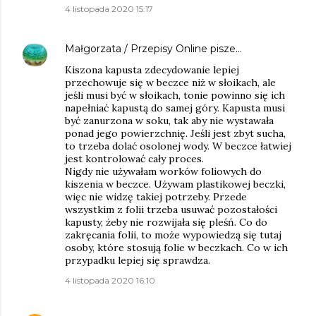
4 listopada 2020 15:17
Małgorzata / Przepisy Online
pisze…
Kiszona kapusta zdecydowanie lepiej
przechowuje się w beczce niż w słoikach, ale
jeśli musi być w słoikach, tonie powinno się ich
napełniać kapustą do samej góry. Kapusta musi
być zanurzona w soku, tak aby nie wystawała
ponad jego powierzchnię. Jeśli jest zbyt sucha,
to trzeba dolać osolonej wody. W beczce łatwiej
jest kontrolować cały proces.
Nigdy nie używałam worków foliowych do
kiszenia w beczce. Używam plastikowej beczki,
więc nie widzę takiej potrzeby. Przede
wszystkim z folii trzeba usuwać pozostałości
kapusty, żeby nie rozwijała się pleśń. Co do
zakręcania folii, to może wypowiedzą się tutaj
osoby, które stosują folie w beczkach. Co w ich
przypadku lepiej się sprawdza.
4 listopada 2020 16:10