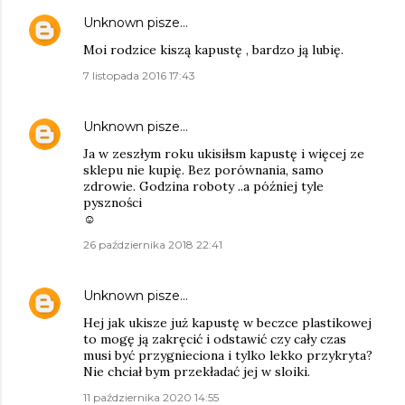
Unknown
pisze…
Moi rodzice kiszą kapustę , bardzo ją lubię.
7 listopada 2016 17:43
Unknown
pisze…
Ja w zeszłym roku ukisiłsm kapustę i więcej ze
sklepu nie kupię. Bez porównania, samo
zdrowie. Godzina roboty ..a później tyle
pyszności
☺
26 października 2018 22:41
Unknown
pisze…
Hej jak ukisze już kapustę w beczce plastikowej
to mogę ją zakręcić i odstawić czy cały czas
musi być przygnieciona i tylko lekko przykryta?
Nie chciał bym przekładać jej w sloiki.
11 października 2020 14:55