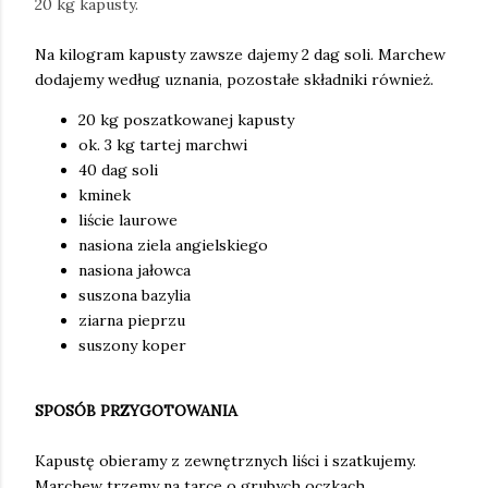
20 kg kapusty.
Na kilogram kapusty zawsze dajemy 2 dag soli. Marchew
dodajemy według uznania, pozostałe składniki również.
20 kg poszatkowanej kapusty
ok. 3 kg tartej marchwi
40 dag soli
kminek
liście laurowe
nasiona ziela angielskiego
nasiona jałowca
suszona bazylia
ziarna pieprzu
suszony koper
SPOSÓB PRZYGOTOWANIA
Kapustę obieramy z zewnętrznych liści i szatkujemy.
Marchew trzemy na tarce o grubych oczkach.