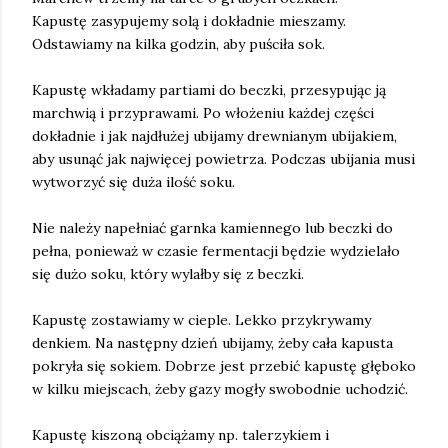
Kapustę zasypujemy solą i dokładnie mieszamy.
Odstawiamy na kilka godzin, aby puściła sok.
Kapustę wkładamy partiami do beczki, przesypując ją
marchwią i przyprawami. Po włożeniu każdej części
dokładnie i jak najdłużej ubijamy drewnianym ubijakiem,
aby usunąć jak najwięcej powietrza. Podczas ubijania musi
wytworzyć się duża ilość soku.
Nie należy napełniać garnka kamiennego lub beczki do
pełna, ponieważ w czasie fermentacji będzie wydzielało
się dużo soku, który wylałby się z beczki.
Kapustę zostawiamy w cieple. Lekko przykrywamy
denkiem. Na następny dzień ubijamy, żeby cała kapusta
pokryła się sokiem. Dobrze jest przebić kapustę głęboko
w kilku miejscach, żeby gazy mogły swobodnie uchodzić.
Kapustę kiszoną obciążamy np. talerzykiem i