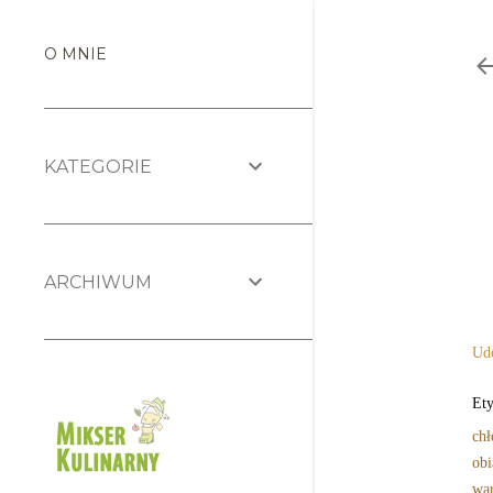
O MNIE
KATEGORIE
ARCHIWUM
Udo
Ety
chł
obi
wa