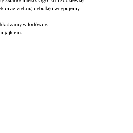
 zsiadłe mleko. Ogórki i rzodkiewkę
k oraz zieloną cebulkę i wsypujemy
Schładzamy w lodówce.
 jajkiem.