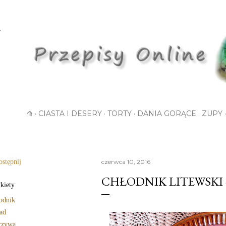
Przejdź do głównej zawartości
⟰
CIASTA I DESERY
TORTY
DANIA GORĄCE
ZUPY
stępnij
czerwca 10, 2016
CHŁODNIK LITEWSKI 
kiety
odnik
ad
rzywa