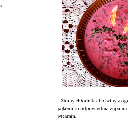
a
Zimny chłodnik z botwiny z ogó
jajkiem to odpowiednia zupa na u
witamin.