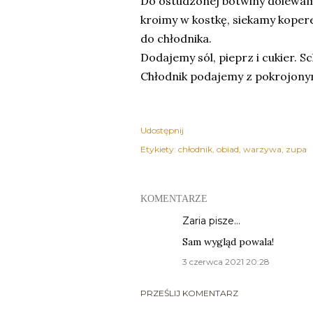
Do ostudzonej botwiny dolewamy
kroimy w kostkę, siekamy kopere
do chłodnika.
Dodajemy sól, pieprz i cukier. 
Chłodnik podajemy z pokrojonym
Udostępnij
Etykiety:
chłodnik
obiad
warzywa
zupa
KOMENTARZE
Zaria
pisze…
Sam wygląd powala!
3 czerwca 2021 20:28
PRZEŚLIJ KOMENTARZ