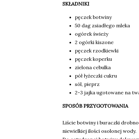
SKŁADNIKI
pęczek botwiny
50 dag zsiadłego mleka
ogórek świeży
2 ogórki kiszone
pęczek rzodkiewki
pęczek koperku
zielona cebulka
pół łyżeczki cukru
sól, pieprz
2-3 jajka ugotowane na t
SPOSÓB PRZYGOTOWANIA
Liście botwiny i buraczki drobn
niewielkiej ilości osolonej wody.