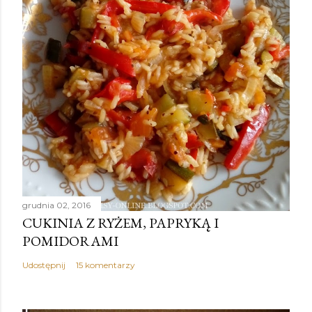
grudnia 02, 2016
CUKINIA Z RYŻEM, PAPRYKĄ I
POMIDORAMI
Udostępnij
15 komentarzy