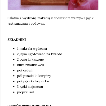
Sałatka z wędzoną makrelą z dodatkiem warzyw i jajek
jest smaczna i pożywna.
SKŁADNIKI
1 makrela wędzona
2 jajka ugotowane na twardo
2 ogórki kiszone
kilka rzodkiewek
pół cebuli
pół puszki kukurydzy
pół pęczka koperku
3 łyżki majonezu
pieprz, sól