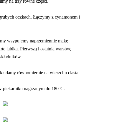
limy na trzy równe części.
 o grubych oczkach. Łączymy z cynamonem i
ormy wsypujemy naprzemiennie mąkę
te jabłka. Pierwszą i ostatnią warstwę
składników.
ozkładamy równomiernie na wierzchu ciasta.
 w piekarniku nagrzanym do 180°C.