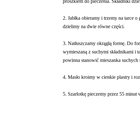
proszkiem do pieczenia. Składniki dzie
2. Jabłka obieramy i trzemy na tarce
dzielimy na dwie równe części.
3. Natłuszczamy okrągłą formę. Do f
wymieszaną z suchymi składnikami i tar
powinna stanowić mieszanka suchych 
4. Masło kroimy w cienkie plastry i r
5. Szarlotkę pieczemy przez 55 minut