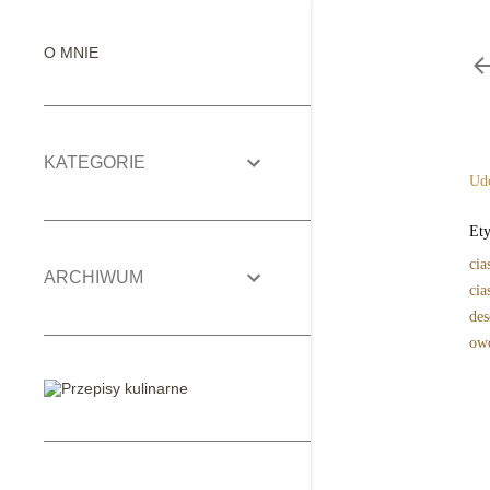
O MNIE
KATEGORIE
Udo
Ety
cia
ARCHIWUM
cia
des
ow