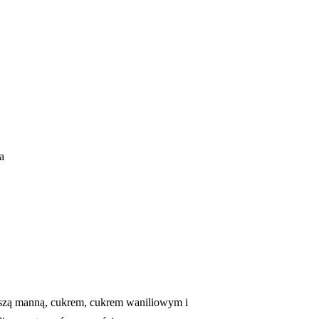
a
szą manną, cukrem, cukrem waniliowym i