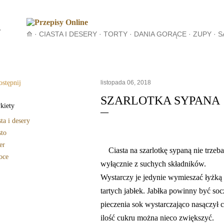
Przejdź do głównej zawartości
⟰
CIASTA I DESERY
TORTY
DANIA GORĄCE
ZUPY
S
PRZEKĄSKI I PRZYSTAWKI
NAPOJE
PRZETWORY
NAT
O MNIE I O BLOGU
WIĘCEJ…
stępnij
listopada 06, 2018
SZARLOTKA SYPANA
kiety
sta i desery
sto
er
Ciasta na szarlotkę sypaną nie trzeba 
oce
wyłącznie z suchych składników.
Wystarczy je jedynie wymieszać łyżką
tartych jabłek. Jabłka powinny być so
pieczenia sok wystarczająco nasączył c
ilość cukru można nieco zwiększyć.