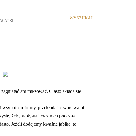
WYSZUKAJ
AŁATKI
URALNE LEKI
zagniatać ani miksować. Ciasto składa się
 i wsypać do formy, przekładając warstwami
czyste, żeby wpływający z nich podczas
iasto. Jeżeli dodajemy kwaśne jabłka, to