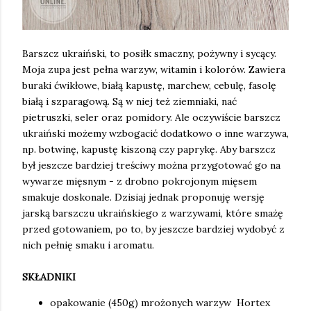
Barszcz ukraiński, to posiłk smaczny, pożywny i sycący.
Moja zupa jest pełna warzyw, witamin i kolorów. Zawiera
buraki ćwikłowe, białą kapustę, marchew, cebulę, fasolę
białą i szparagową. Są w niej też ziemniaki, nać
pietruszki, seler oraz pomidory. Ale oczywiście barszcz
ukraiński możemy wzbogacić dodatkowo o inne warzywa,
np. botwinę, kapustę kiszoną czy paprykę. Aby barszcz
był jeszcze bardziej treściwy można przygotować go na
wywarze mięsnym - z drobno pokrojonym mięsem
smakuje doskonale. Dzisiaj jednak proponuję wersję
jarską barszczu ukraińskiego z warzywami, które smażę
przed gotowaniem, po to, by jeszcze bardziej wydobyć z
nich pełnię smaku i aromatu.
SKŁADNIKI
opakowanie (450g) mrożonych warzyw Hortex