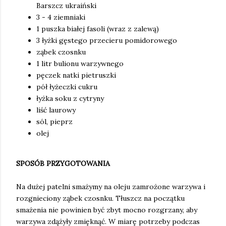
Barszcz ukraiński
3 - 4 ziemniaki
1 puszka białej fasoli (wraz z zalewą)
3 łyżki gęstego przecieru pomidorowego
ząbek czosnku
1 litr bulionu warzywnego
pęczek natki pietruszki
pół łyżeczki cukru
łyżka soku z cytryny
liść laurowy
sól, pieprz
olej
SPOSÓB PRZYGOTOWANIA
Na dużej patelni smażymy na oleju zamrożone warzywa i
rozgnieciony ząbek czosnku. Tłuszcz na początku
smażenia nie powinien być zbyt mocno rozgrzany, aby
warzywa zdążyły zmięknąć. W miarę potrzeby podczas