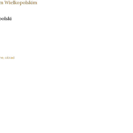
olski
ne
obiad