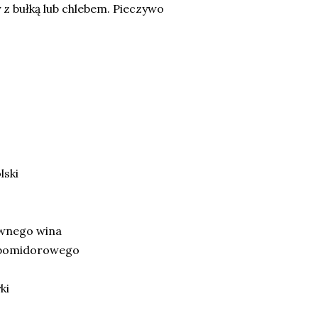
 z bułką lub chlebem. Pieczywo
lski
wnego wina
u pomidorowego
yki