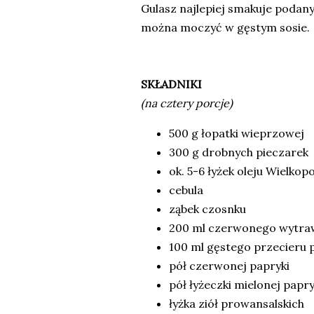
Gulasz najlepiej smakuje podany
można moczyć w gęstym sosie.
SKŁADNIKI
(na cztery porcje)
500 g łopatki wieprzowej
300 g drobnych pieczarek
ok. 5-6 łyżek oleju Wielkopo
cebula
ząbek czosnku
200 ml czerwonego wytra
100 ml gęstego przecier
pół czerwonej papryki
pół łyżeczki mielonej papr
łyżka ziół prowansalskich