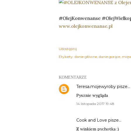
#OlejKonwenanse #OlejWielkop
www.olejkonwenanse.pl
Udostępnij
Etykiety:
danie główne
danie gorące
mięs
KOMENTARZE
Teresa.mojewyroby
pisze…
Pysznie wygląda
14 listopada 2017 19:48
Cook and Love
pisze…
Z winkiem pychotka :)