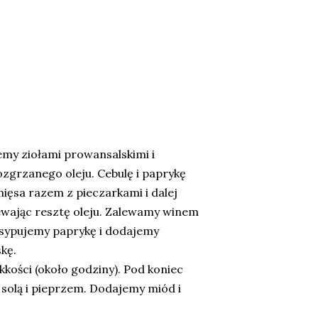
emy ziołami prowansalskimi i
zgrzanego oleju. Cebulę i paprykę
ięsa razem z pieczarkami i dalej
wając resztę oleju. Zalewamy winem
sypujemy paprykę i dodajemy
kę.
kości (około godziny). Pod koniec
olą i pieprzem. Dodajemy miód i