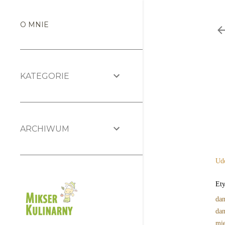
O MNIE
KATEGORIE
ARCHIWUM
Udo
Ety
dan
dan
mię