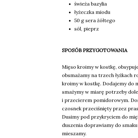
świeża bazylia
łyżeczka miodu
50 g sera żółtego
sól, pieprz
SPOSÓB PRZYGOTOWANIA
Mięso kroimy w kostkę, obsypuj
obsmażamy na trzech łyżkach ro
kroimy w kostkę. Dodajemy do m
smażymy w miarę potrzeby dole
i przecierem pomidorowym. Do
czosnek przeciśnięty przez pras
Dusimy pod przykryciem do mięk
duszenia doprawiamy do smaku s
mieszamy.