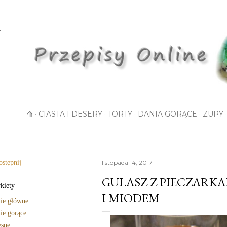
Przejdź do głównej zawartości
⟰
CIASTA I DESERY
TORTY
DANIA GORĄCE
ZUPY
stępnij
listopada 14, 2017
GULASZ Z PIECZARK
kiety
I MIODEM
ie główne
ie gorące
sne