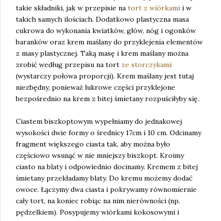
takie składniki, jak w przepisie na
tort z wìórkami
i w
takich samych ilościach. Dodatkowo plastyczna masa
cukrowa do wykonania kwiatków, głów, nóg i ogonków
baranków oraz krem maślany do przyklejenia elementów
z masy plastycznej. Taką masę i krem maślany można
zrobić według przepisu na tort
ze storczykami
(wystarczy połowa proporcji). Krem maślany jest tutaj
niezbędny, ponieważ lukrowe części przyklejone
bezpośrednio na krem z bitej śmietany rozpuściłyby się
.
Ciastem biszkoptowym wypełniamy do jednakowej
wysokości dwie formy o średnicy 17cm i 10 cm. Odcinamy
fragment większego ciasta tak, aby można było
częściowo wsunąć w nie mniejszy biszkopt. Kroimy
ciasto na blaty i odpowiednio docinamy. Kremem z bitej
śmietany przekładamy blaty. Do kremu możemy dodać
owoce. Łączymy dwa ciasta i pokrywamy równomiernie
cały tort, na koniec robiąc na nim nierówności (np.
pędzelkiem). Posypujemy wiórkami kokosowymi i