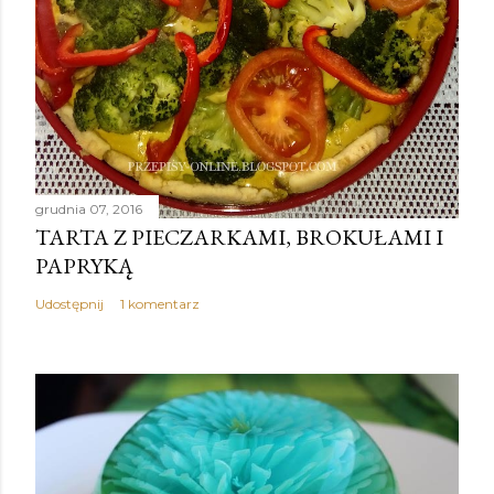
grudnia 07, 2016
TARTA Z PIECZARKAMI, BROKUŁAMI I
PAPRYKĄ
Udostępnij
1 komentarz