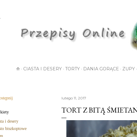
Przejdź do głównej zawartości
⟰
CIASTA I DESERY
TORTY
DANIA GORĄCE
ZUPY
stępnij
lutego 11, 2017
TORT Z BITĄ ŚMIETA
kiety
sta i desery
sto biszkoptowe
em