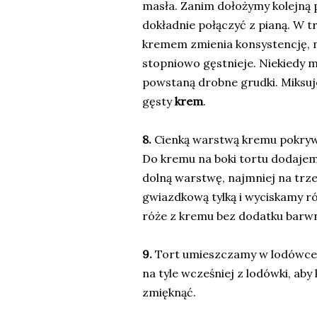
masła. Zanim dołożymy kolejną 
dokładnie połączyć z pianą. W tr
kremem zmienia konsystencję, na
stopniowo gęstnieje. Niekiedy m
powstaną drobne grudki. Miksuj
gęsty
krem
.
8.
Cienką warstwą kremu pokrywa
Do kremu na boki tortu dodajem
dolną warstwę, najmniej na trze
gwiazdkową tylką i wyciskamy r
róże z kremu bez dodatku barwn
9.
Tort umieszczamy w lodówce
na tyle wcześniej z lodówki, ab
zmięknąć.