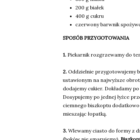
200 g białek
400 g cukru
czerwony barwnik spożyw
SPOSÓB PRZYGOTOWANIA
1.
Piekarnik rozgrzewamy do te
2.
Oddzielnie przygotowujemy bi
ustawionym na najwyższe obroty 
dodajemy cukier. Dokładamy po j
Dosypujemy po jednej łyżce pr
ciemnego biszkoptu dodatkowo 
mieszając łopatką.
3.
Wlewamy ciasto do formy z
(boków nie smarujemy).
Biszkop