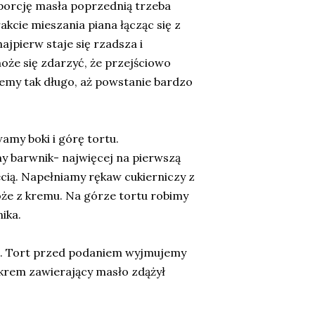
porcję masła poprzednią trzeba
akcie mieszania piana łącząc się z
jpierw staje się rzadsza i
oże się zdarzyć, że przejściowo
emy tak długo, aż powstanie bardzo
my boki i górę tortu.
y barwnik- najwięcej na pierwszą
cią. Napełniamy rękaw cukierniczy z
óże z kremu. Na górze tortu robimy
ika.
. Tort przed podaniem wyjmujemy
y krem zawierający masło zdążył