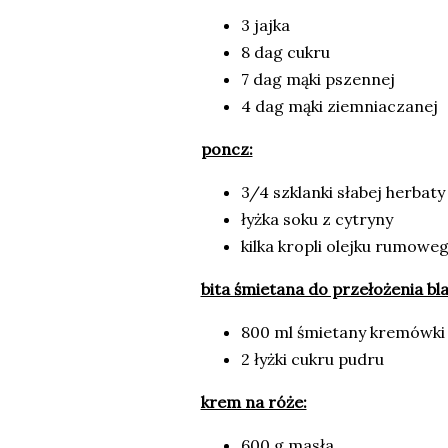
3 jajka
8 dag cukru
7 dag mąki pszennej
4 dag mąki ziemniaczanej
poncz:
3/4 szklanki słabej herbaty
łyżka soku z cytryny
kilka kropli olejku rumowe
bita śmietana do przełożenia bl
800 ml śmietany kremówki
2 łyżki cukru pudru
krem na róże:
600 g masła