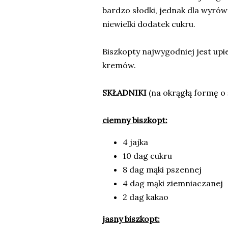
bardzo słodki, jednak dla wyró
niewielki dodatek cukru.
Biszkopty najwygodniej jest up
kremów.
SKŁADNIKI
(na okrągłą formę o 
ciemny biszkopt:
4 jajka
10 dag cukru
8 dag mąki pszennej
4 dag mąki ziemniaczanej
2 dag kakao
jasny biszkopt: