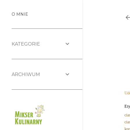
O MNIE
KATEGORIE
ARCHIWUM
Udo
Ety
cia
cia
kr