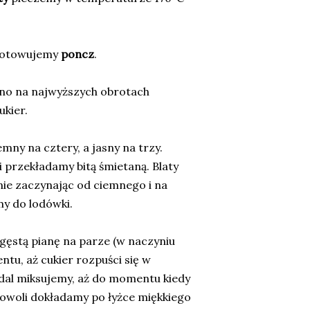
gotowujemy
poncz
.
no na najwyższych obrotach
kier.
mny na cztery, a jasny na trzy.
 przekładamy bitą śmietaną. Blaty
ie zaczynając od ciemnego i na
y do lodówki.
gęstą pianę na parze (w naczyniu
tu, aż cukier rozpuści się w
adal miksujemy, aż do momentu kiedy
 Powoli dokładamy po łyżce miękkiego