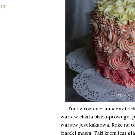
aty
t
Tort z różami- smaczny i deko
warstw ciasta biszkoptowego, p
warstw jest kakaowa. Róże na to
białek i masła. Taki krem jest gła