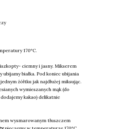
czy
mperatury 170°C.
szkopty- ciemny i jasny. Mikserem
ubijamy białka. Pod koniec ubijania
ednym żółtku jak najdłużej miksując.
zesianych wymieszanych mąk (do
dodajemy kakao) delikatnie
 dnem wysmarowanym tłuszczem
ty
pieczemy w temperaturze 170°C