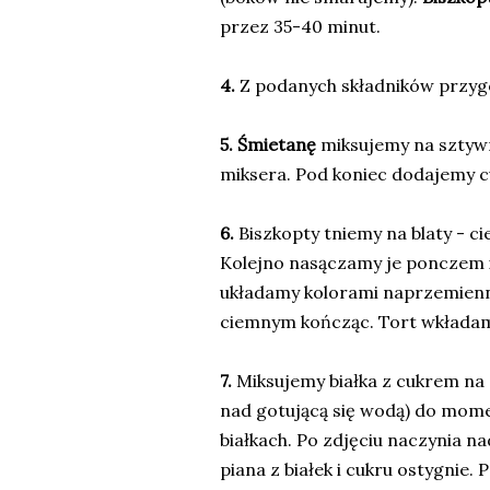
przez 35-40 minut.
4.
Z podanych składników przy
5. Śmietanę
miksujemy na sztyw
miksera. Pod koniec dodajemy cu
6.
Biszkopty tniemy na blaty - cie
Kolejno nasączamy je ponczem i
układamy kolorami naprzemienn
ciemnym kończąc. Tort wkładam
7.
Miksujemy białka z cukrem na 
nad gotującą się wodą) do momen
białkach. Po zdjęciu naczynia n
piana z białek i cukru ostygnie.