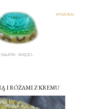
WYSZUKAJ
SAŁATKI
WIĘCEJ…
NĄ I RÓŻAMI Z KREMU