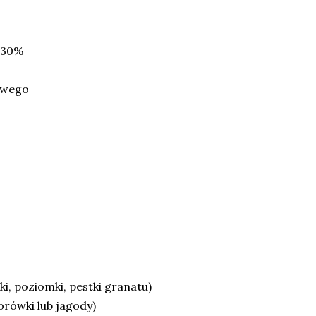
 30%
nowego
, poziomki, pestki granatu)
orówki lub jagody)