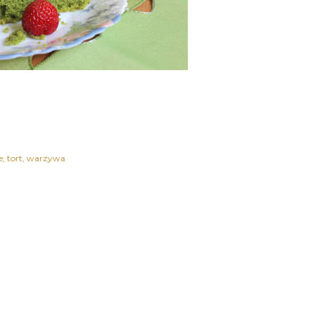
e
tort
warzywa