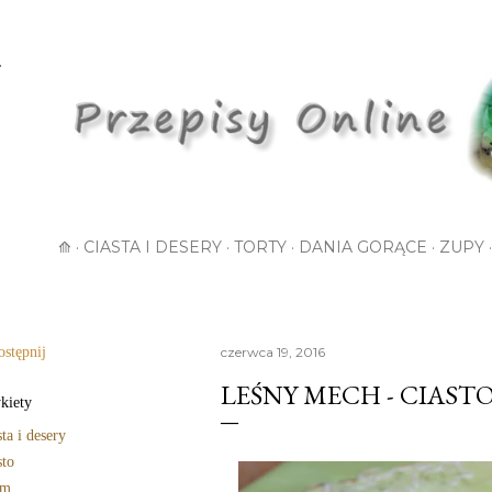
Przejdź do głównej zawartości
⟰
CIASTA I DESERY
TORTY
DANIA GORĄCE
ZUPY
stępnij
czerwca 19, 2016
LEŚNY MECH - CIASTO
kiety
sta i desery
sto
em