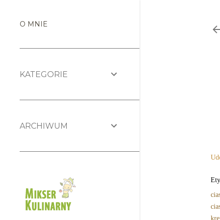
O MNIE
KATEGORIE
ARCHIWUM
Udo
Ety
cia
cia
kr