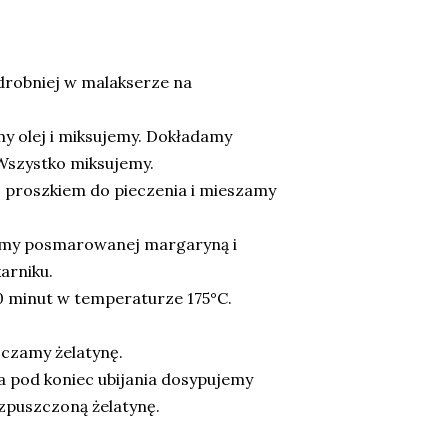
drobniej w malakserze na
y olej i miksujemy. Dokładamy
 Wszystko miksujemy.
proszkiem do pieczenia i mieszamy
rmy posmarowanej margaryną i
arniku.
0 minut w temperaturze 175°C.
czamy żelatynę.
 pod koniec ubijania dosypujemy
zpuszczoną żelatynę.