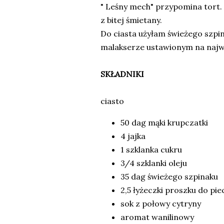
" Leśny mech" przypomina tort.
z bitej śmietany.
Do ciasta użyłam świeżego szpi
malakserze ustawionym na najw
SKŁADNIKI
ciasto
50 dag mąki krupczatki
4 jajka
1 szklanka cukru
3/4 szklanki oleju
35 dag świeżego szpinaku
2,5 łyżeczki proszku do pie
sok z połowy cytryny
aromat wanilinowy