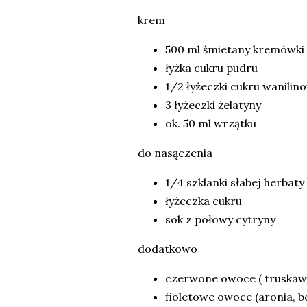
krem
500 ml śmietany kremówki
łyżka cukru pudru
1/2 łyżeczki cukru wanili
3 łyżeczki żelatyny
ok. 50 ml wrzątku
do nasączenia
1/4 szklanki słabej herbaty
łyżeczka cukru
sok z połowy cytryny
dodatkowo
czerwone owoce ( truskawki
fioletowe owoce (aronia, b