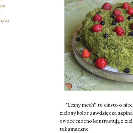
oce
t
rzywa
"Leśny mech", to ciasto o niec
zielony kolor zawdzięcza szpin
owoce mocno kontrastują z zieleni
też smaczne.