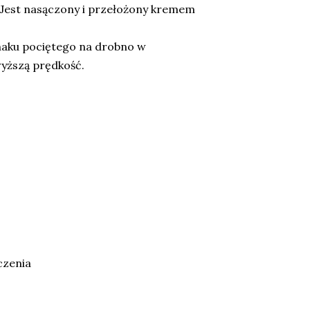
 Jest nasączony i przełożony kremem
naku pociętego na drobno w
yższą prędkość.
czenia