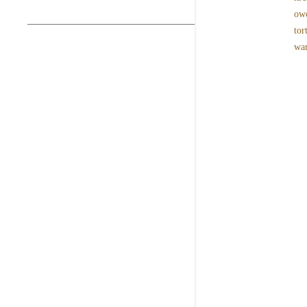
ow
tor
wa