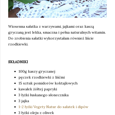
Wiosenna sałatka z warzywami, jajkami oraz kaszą
gryczaną jest lekka, smaczna i pełna naturalnych witamin.
Do zrobienia sałatki wykorzystałam również liście
rzodkiewki.
SKŁADNIKI
100g kaszy gryczanej
pęczek rzodkiewki z liśćmi
15 sztuk pomidorów koktajlowych
kawałek żółtej papryki
3 łyżki łuskanego słonecznika
3 jajka
1-2 łyżki Vegety Natur do sałatek i dipów
3 łyżki oleju z oliwek