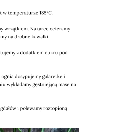
ut w temperaturze 185°C.
y wrzątkiem. Na tarce ocieramy
imy na drobne kawałki.
otujemy z dodatkiem cukru pod
z ognia dosypujemy galaretkę i
niu wykładamy gęstniejącą masę na
igdałów i polewamy roztopioną