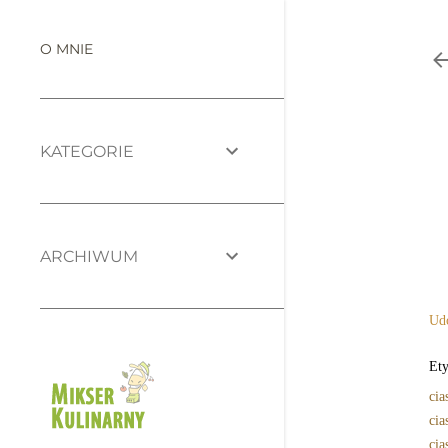
O MNIE
KATEGORIE
ARCHIWUM
Udo
Ety
cia
cia
cia