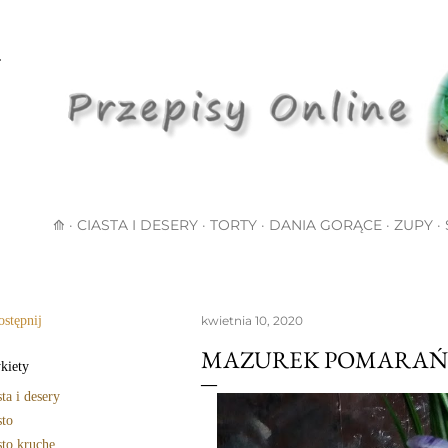
Przejdź do głównej zawartości
⟰
CIASTA I DESERY
TORTY
DANIA GORĄCE
ZUPY
stępnij
kwietnia 10, 2020
MAZUREK POMARA
kiety
sta i desery
sto
sto kruche