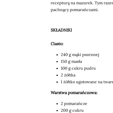
recepturą na mazurek. Tym razem
pachnący pomarańczami.
SKŁADNIKI
Ciasto:
240 g mąki pszennej
150 g masła
100 g cukru pudru
2 żółtka
1 żółtko ugotowane na twar
Warstwa pomarańczowa:
2 pomarańcze
200 g cukru