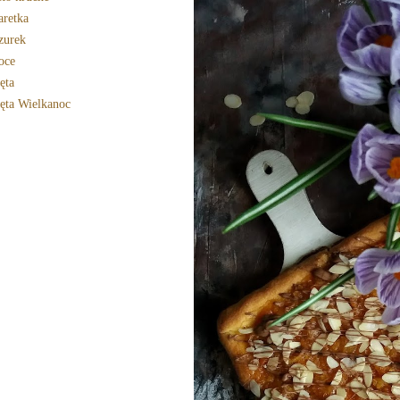
aretka
zurek
oce
ęta
ęta Wielkanoc