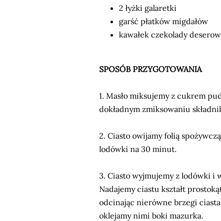
2 łyżki galaretki
garść płatków migdałów
kawałek czekolady deserow
SPOSÓB PRZYGOTOWANIA
1. Masło miksujemy z cukrem pud
dokładnym zmiksowaniu składnikó
2. Ciasto owijamy folią spożywcz
lodówki na 30 minut.
3. Ciasto wyjmujemy z lodówki i 
Nadajemy ciastu kształt prostok
odcinając nierówne brzegi ciasta 
oklejamy nimi boki mazurka.