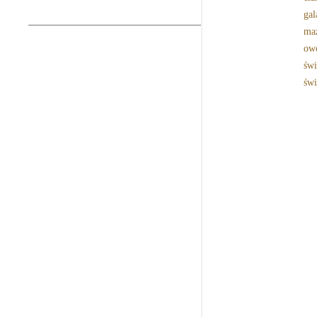
gal
ma
ow
świ
świ