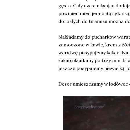
gęsta. Cały czas miksując doda
powinien mieć jednolitą i gładką
dorosłych do tiramisu można do
Nakładamy do pucharków warst
zamoczone w kawie, krem z żółt
warstwę posypujemy kakao. Na 
kakao układamy po trzy mini bi
jeszcze posypujemy niewielką ilo
Deser umieszczamy w lodówce d