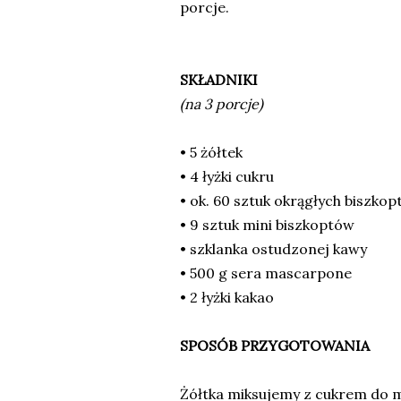
porcje.
SKŁADNIKI
(na 3 porcje)
• 5 żółtek
• 4 łyżki cukru
• ok. 60 sztuk okrągłych biszko
• 9 sztuk mini biszkoptów
• szklanka ostudzonej kawy
• 500 g sera mascarpone
• 2 łyżki kakao
SPOSÓB PRZYGOTOWANIA
Żółtka miksujemy z cukrem do m