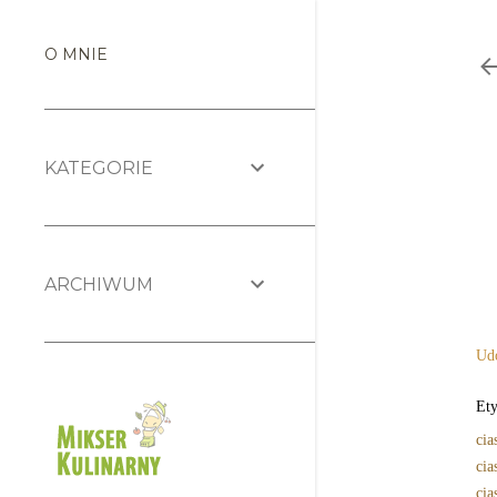
O MNIE
KATEGORIE
ARCHIWUM
Udo
Ety
cia
cia
cia