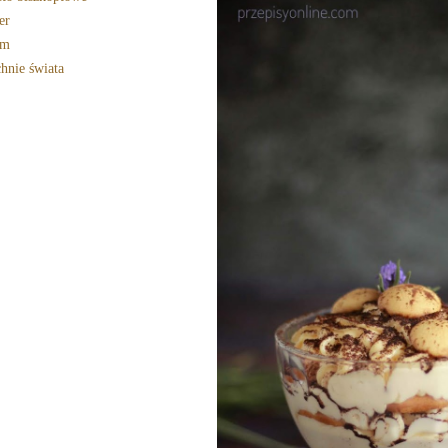
er
em
hnie świata