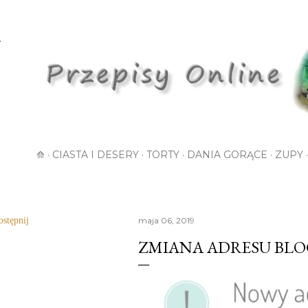
Przejdź do głównej zawartości
⟰
CIASTA I DESERY
TORTY
DANIA GORĄCE
ZUPY
stępnij
maja 06, 2019
ZMIANA ADRESU BL