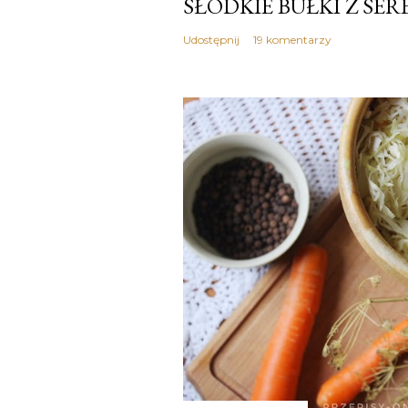
SŁODKIE BUŁKI Z SE
Udostępnij
19 komentarzy