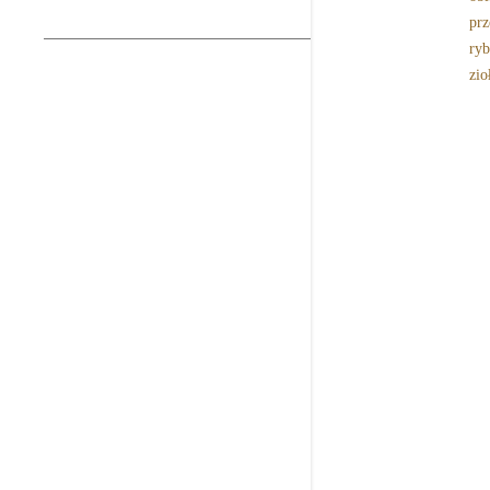
prz
ryb
zio