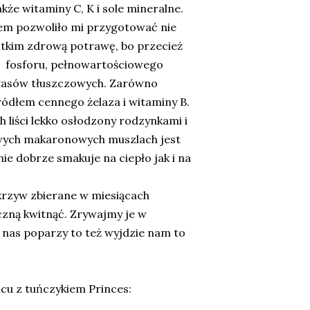
kże witaminy C, K i sole mineralne.
em pozwoliło mi przygotować nie
stkim zdrową potrawę, bo przecież
, fosforu, pełnowartościowego
kwasów tłuszczowych. Zarówno
 źródłem cennego żelaza i witaminy B.
 liści lekko osłodzony rodzynkami i
owych makaronowych muszlach jest
ie dobrze smakuje na ciepło jak i na
krzyw zbierane w miesiącach
zną kwitnąć. Zrywajmy je w
a nas poparzy to też wyjdzie nam to
cu z tuńczykiem Princes: