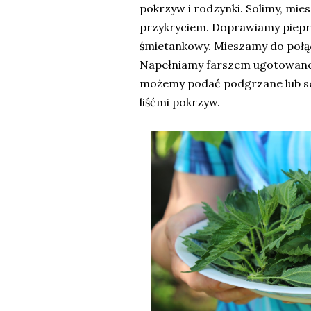
pokrzyw i rodzynki. Solimy, mie
przykryciem. Doprawiamy piep
śmietankowy. Mieszamy do połąc
Napełniamy farszem ugotowane
możemy podać podgrzane lub s
liśćmi pokrzyw.