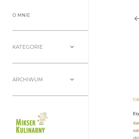
O MNIE
KATEGORIE
ARCHIWUM
Udo
Ety
dan
nat
obi