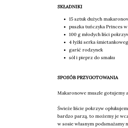
SKŁADNIKI
15 sztuk dużych makarono
puszka tuńczyka Princes w
100 g młodych liści pokrzy
4 łyżki serka śmietankowe
garść rodzynek
sól i pieprz do smaku
SPOSÓB PRZYGOTOWANIA
Makaronowe muszle gotujemy al
Świeże liście pokrzyw opłukujemy
bardzo parzą, to możemy je wcz
w sosie własnym podsmażamy na 