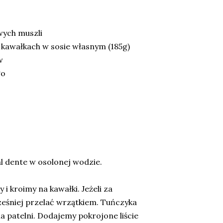
wych muszli
 kawałkach w sosie własnym (185g)
w
go
 dente w osolonej wodzie.
 i kroimy na kawałki. Jeżeli za
eśniej przelać wrzątkiem. Tuńczyka
patelni. Dodajemy pokrojone liście