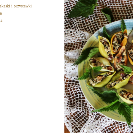
ekąski i przystawki
a
ła