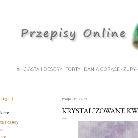
Przejdź do głównej zawartości
⟰
CIASTA I DESERY
TORTY
DANIA GORĄCE
ZUPY
stępnij
maja 28, 2018
KRYSTALIZOWANE KWI
kiety
sta i desery
er
aty