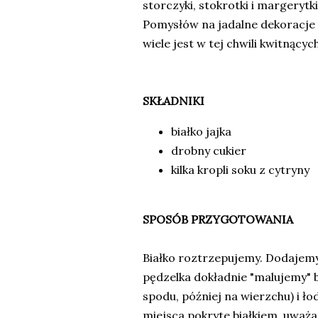
storczyki, stokrotki i margerytki
Pomysłów na jadalne dekoracje 
wiele jest w tej chwili kwitnący
SKŁADNIKI
białko jajka
drobny cukier
kilka kropli soku z cytryny
SPOSÓB PRZYGOTOWANIA
Białko roztrzepujemy. Dodajemy
pędzelka dokładnie "malujemy" b
spodu, później na wierzchu) i ł
miejsca pokryte białkiem, uważaj