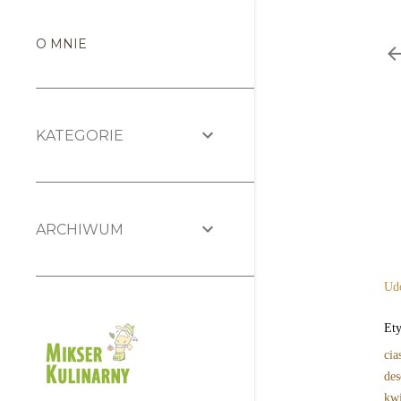
O MNIE
KATEGORIE
ARCHIWUM
Udo
Ety
cia
des
kwi