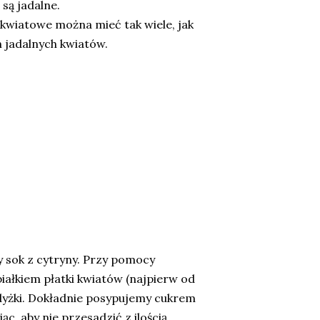
 są jadalne.
kwiatowe można mieć tak wiele, jak
ch jadalnych kwiatów.
 sok z cytryny. Przy pomocy
iałkiem płatki kwiatów (najpierw od
odyżki. Dokładnie posypujemy cukrem
ąc, aby nie przesadzić z ilością