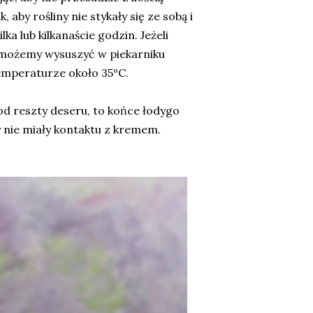
 aby rośliny nie stykały się ze sobą i
ka lub kilkanaście godzin. Jeżeli
y możemy wysuszyć w piekarniku
mperaturze około 35°C.
od reszty deseru, to końce łodygo
y nie miały kontaktu z kremem.