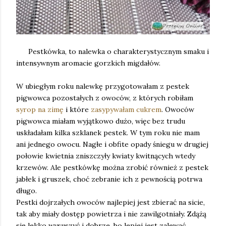
Pestkówka, to nalewka o charakterystycznym smaku i
intensywnym aromacie gorzkich migdałów.
W ubiegłym roku nalewkę przygotowałam z pestek
pigwowca pozostałych z owoców, z których robiłam
syrop na zimę
i które
zasypywałam cukrem
. Owoców
pigwowca miałam wyjątkowo dużo, więc bez trudu
uskładałam kilka szklanek pestek. W tym roku nie mam
ani jednego owocu. Nagłe i obfite opady śniegu w drugiej
połowie kwietnia zniszczyły kwiaty kwitnących wtedy
krzewów. Ale pestkówkę można zrobić również z pestek
jabłek i gruszek, choć zebranie ich z pewnością potrwa
długo.
Pestki dojrzałych owoców najlepiej jest zbierać na sicie,
tak aby miały dostęp powietrza i nie zawilgotniały. Zdążą
się lekko wysuszyć i dobrze, bo lepiej jest zalewać