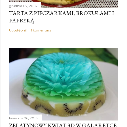
grudnia 07, 2016
TARTA Z PIECZARKAMI, BROKUŁAMI I
PAPRYKĄ
Udostępnij
1 komentarz
kwietnia 26, 2016
ŻELATYNOWY KWIAT 3D W GALARETCE