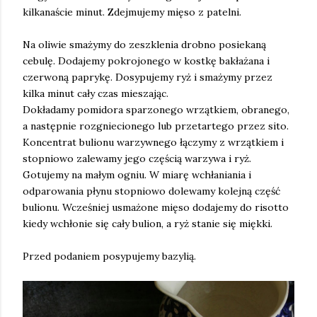
kilkanaście minut. Zdejmujemy mięso z patelni.
Na oliwie smażymy do zeszklenia drobno posiekaną
cebulę. Dodajemy pokrojonego w kostkę bakłażana i
czerwoną paprykę. Dosypujemy ryż i smażymy przez
kilka minut cały czas mieszając.
Dokładamy pomidora sparzonego wrzątkiem, obranego,
a następnie rozgniecionego lub przetartego przez sito.
Koncentrat bulionu warzywnego łączymy z wrzątkiem i
stopniowo zalewamy jego częścią warzywa i ryż.
Gotujemy na małym ogniu. W miarę wchłaniania i
odparowania płynu stopniowo dolewamy kolejną część
bulionu. Wcześniej usmażone mięso dodajemy do risotto
kiedy wchłonie się cały bulion, a ryż stanie się miękki.
Przed podaniem posypujemy bazylią.