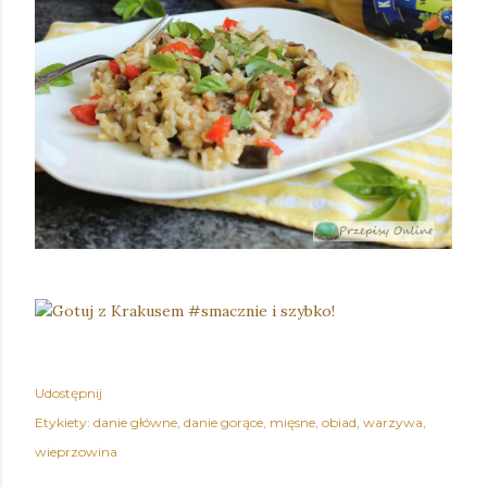
Udostępnij
Etykiety:
danie główne
danie gorące
mięsne
obiad
warzywa
wieprzowina