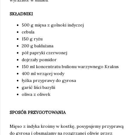
wyraziste w smaku.
SKŁADNIKI
500 g mięsa z golnoki indyczej
cebula
150 g ryżu
200 g bakłażana
pół papryki czerwonej
dojrzały pomidor
150 ml koncentratu bulionu warzywnego Krakus
400 ml wrzącej wody
łyżka przyprawy do gyrosa
garść liści bazylii
oliwa z oliwek
SPOSÓB PRZYGOTOWANIA
Mięso z indyka kroimy w kostkę, posypujemy przyprawą
do gyrosa i obsmażamy na rozgrzanej oliwie przez