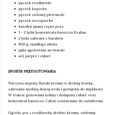
pęczek rzodkiewki
pęczek koperku
pęczek zielonej pietruszki
pęczek szczypiorku
kawałek jasnej części pora
1 - 2 łyżki koncentratu barszczu Krakus
2 łyżki zakwasu z buraków
800 g zsiadłego mleka
jajka ugotowane na twardo
sól, pieprz i cukier
SPOSÓB PRZYGOTOWANIA
Warzywa myjemy. Buraki kroimy w drobną kostkę,
zalewamy niedużą ilością wody i gotujemy do miękkości.
W trakcie gotowania solimy i dodajemy cukier oraz
koncentrat barszczu. Całość zostawiamy do ostudzenia.
Ogórki, por i rzodkiewkę drobno kroimy, zieleninę