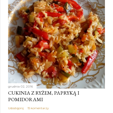
grudnia 02, 2016
CUKINIA Z RYŻEM, PAPRYKĄ I
POMIDORAMI
Udostępnij
15 komentarzy