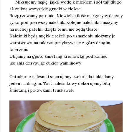
Miksujemy mąkę, jajka, wodę z mlekiem i sól tak długo
aż znikną wszystkie grudki w cieście.
Rozgrzewamy patelnię. Niewielką ilość margaryny dajemy
tylko pod pierwszy naleśnik. Kolejne naleśniki smażymy
na suchej patelni, dzięki temu nie będą tłuste.
Naleśniki będą miękkie jeżeli po usmażeniu ułożymy je
warstwowo na talerzu przykrywając z góry drugim
talerzem.
Ubijamy na gęsto śmietanę kremówkę pod koniec
ubijania dosypując cukier wanilinowy.
Ostudzone naleśniki smarujemy czekoladą i układamy
jeden na drugim. Tort naleśnikowy dekorujemy bitą
śmietaną i połówkami truskawek.